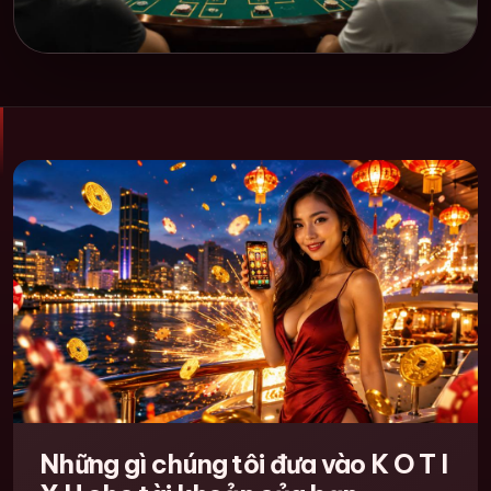
Những gì chúng tôi đưa vào K O T I