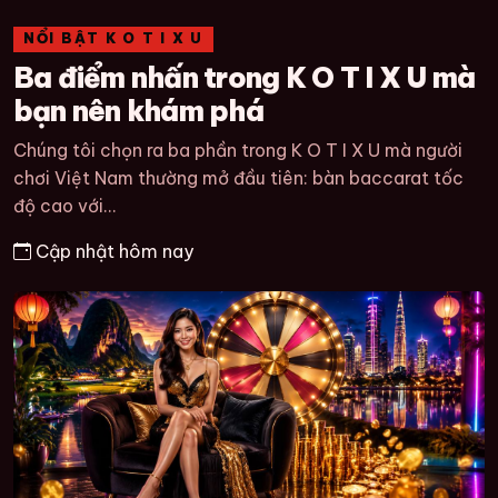
NỔI BẬT K O T I X U
Ba điểm nhấn trong K O T I X U mà
bạn nên khám phá
Chúng tôi chọn ra ba phần trong K O T I X U mà người
chơi Việt Nam thường mở đầu tiên: bàn baccarat tốc
độ cao với...
Cập nhật hôm nay