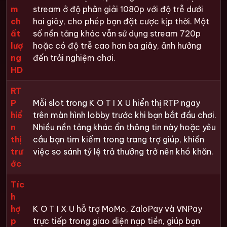
m
stream ở độ phân giải 1080p với độ trễ dưới
ch
hai giây, cho phép bạn đặt cược kịp thời. Một
ất
số nền tảng khác vẫn sử dụng stream 720p
lượ
hoặc có độ trễ cao hơn ba giây, ảnh hưởng
ng
đến trải nghiệm chơi.
HD
RT
P
Mỗi slot trong K O T I X U hiển thị RTP ngay
hiể
trên màn hình lobby trước khi bạn bắt đầu chơi.
n
Nhiều nền tảng khác ẩn thông tin này hoặc yêu
thị
cầu bạn tìm kiếm trong trang trợ giúp, khiến
trư
việc so sánh tỷ lệ trả thưởng trở nên khó khăn.
ớc
Tíc
h
hợ
K O T I X U hỗ trợ MoMo, ZaloPay và VNPay
p
trực tiếp trong giao diện nạp tiền, giúp bạn