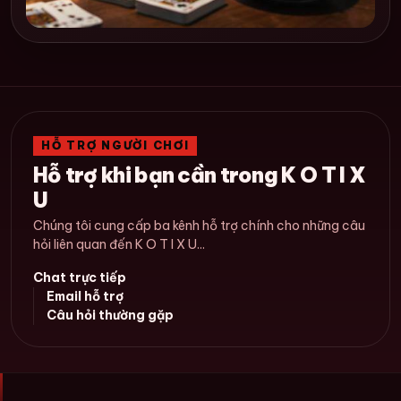
HỖ TRỢ NGƯỜI CHƠI
Hỗ trợ khi bạn cần trong K O T I X
U
Chúng tôi cung cấp ba kênh hỗ trợ chính cho những câu
hỏi liên quan đến K O T I X U...
Chat trực tiếp
Email hỗ trợ
Câu hỏi thường gặp