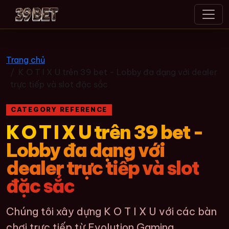
39 bet
Trang chủ
K O T I X U trên 39 bet - Lobby đa dạng với dealer
trực tiếp và slot đặc sắc
CATEGORY REFERENCE
K O T I X U trên 39 bet -
Lobby đa dạng với
dealer trực tiếp và slot
đặc sắc
Chúng tôi xây dựng K O T I X U với các bàn
chơi trực tiếp từ Evolution Gaming,