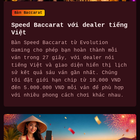
Bàn Baccarat
Speed Baccarat với dealer tiếng
Việt
Bàn Speed Baccarat từ Evolution
Gaming cho phép bạn hoàn thành mỗi
ván trong 27 giây, với dealer nói
tiếng Việt và giao diện hiển thị lịch
sử kết quả sáu ván gần nhất. Chúng
tôi đặt giới hạn chip từ 10.000 VND
đến 5.000.000 VND mỗi ván để phù hợp
với nhiều phong cách chơi khác nhau.