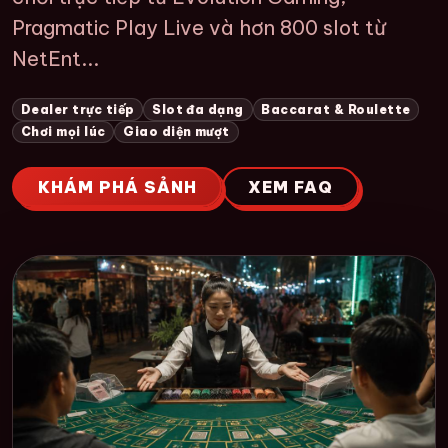
Pragmatic Play Live và hơn 800 slot từ
NetEnt...
Dealer trực tiếp
Slot đa dạng
Baccarat & Roulette
Chơi mọi lúc
Giao diện mượt
KHÁM PHÁ SẢNH
XEM FAQ