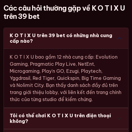
Các câu hỏi thường gặp về K O T I X U
trên 39 bet
K O T I X U trên 39 bet có những nhà cung
cấp nào?
K O T I X U bao gồm 12 nhà cung cấp: Evolution
Gaming, Pragmatic Play Live, NetEnt,
Microgaming, Play'n GO, Ezugi, Playtech,
Yggdrasil, Red Tiger, Quickspin, Big Time Gaming
và Nolimit City. Bạn thấy danh sách đầy đủ trên
trang giới thiệu lobby, với liên kết đến trang chính
thức của từng studio để kiểm chứng.
Tôi có thể chơi K O T I X U trên điện thoại
không?