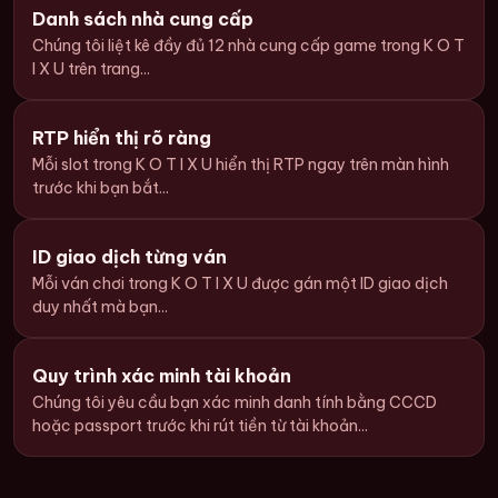
Danh sách nhà cung cấp
Chúng tôi liệt kê đầy đủ 12 nhà cung cấp game trong K O T
I X U trên trang...
RTP hiển thị rõ ràng
Mỗi slot trong K O T I X U hiển thị RTP ngay trên màn hình
trước khi bạn bắt...
ID giao dịch từng ván
Mỗi ván chơi trong K O T I X U được gán một ID giao dịch
duy nhất mà bạn...
Quy trình xác minh tài khoản
Chúng tôi yêu cầu bạn xác minh danh tính bằng CCCD
hoặc passport trước khi rút tiền từ tài khoản...