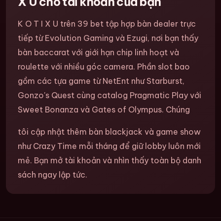
X U cho tài khoản của bạn
K O T I X U trên 39 bet tập hợp bàn dealer trực
tiếp từ Evolution Gaming và Ezugi, nơi bạn thấy
bàn baccarat với giới hạn chip linh hoạt và
roulette với nhiều góc camera. Phần slot bao
gồm các tựa game từ NetEnt như Starburst,
Gonzo's Quest cùng catalog Pragmatic Play với
Sweet Bonanza và Gates of Olympus. Chúng
tôi cập nhật thêm bàn blackjack và game show
như Crazy Time mỗi tháng để giữ lobby luôn mới
mẻ. Bạn mở tài khoản và nhìn thấy toàn bộ danh
sách ngay lập tức.